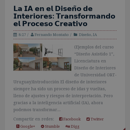
𝗟𝗮 𝗜𝗔 𝗲𝗻 𝗲𝗹 𝗗𝗶𝘀𝗲𝗻̃𝗼 𝗱𝗲
𝗜𝗻𝘁𝗲𝗿𝗶𝗼𝗿𝗲𝘀: 𝗧𝗿𝗮𝗻𝘀𝗳𝗼𝗿𝗺𝗮𝗻𝗱𝗼
𝗲𝗹 𝗣𝗿𝗼𝗰𝗲𝘀𝗼 𝗖𝗿𝗲𝗮𝘁𝗶𝘃𝗼
8:27
Fernando Montaño
Diseño
,
IA
(Ejemplos del curso
“Diseño Asistido 1”,
Licenciatura en
Diseño de Interiores
de Universidad ORT-
Uruguay)Introducción El diseño de interiores
siempre ha sido un proceso de idas y vueltas,
lleno de ajustes y riesgos de interpretación. Pero
gracias a la inteligencia artificial (IA), ahora
podemos transformar...
Compartir en redes:
Facebook
Twitter
Google+
Stumble
Digg