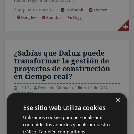
hasta llegar a la construcci...
Compartir en redes:
Facebook
Twitter
Google+
Stumble
Digg
¿Sabías que Dalux puede
transformar la gestión de
proyectos de construcción
en tiempo real?
12:17
Fernando Montaño
Artículo BIM
,
Sabías que
×
Ese sitio web utiliza cookies
Descubre cómo
Dalux revoluciona la
Utilizamos cookies para personalizar el
gestión de proyectos
contenido, los anuncios y analizar nuestro
de construcción con
tráfico. También compartimos