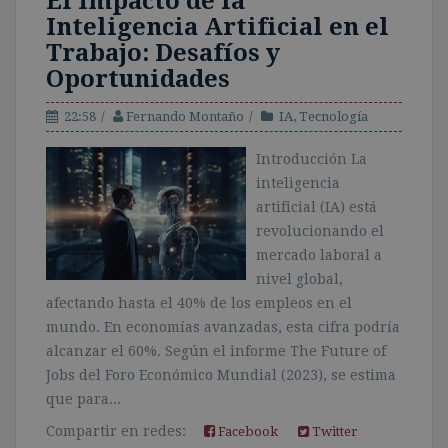
El Impacto de la
Inteligencia Artificial en el
Trabajo: Desafíos y
Oportunidades
22:58
Fernando Montaño
IA
,
Tecnología
Introducción La
inteligencia
artificial (IA) está
revolucionando el
mercado laboral a
nivel global,
afectando hasta el 40% de los empleos en el
mundo. En economías avanzadas, esta cifra podría
alcanzar el 60%. Según el informe The Future of
Jobs del Foro Económico Mundial (2023), se estima
que para...
Compartir en redes:
Facebook
Twitter