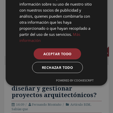
su tecnología BIM en
información sobre su uso de nuestro sitio
la nube. Te contamos sus funciones clave, casos
con nuestros socios de publicidad y
de éxito y cómo empezar gratis. ¡Optimiza tus
análisis, quienes pueden combinarla con
proyectos hoy!1. Introducción¿Te has preguntado
otra información que les haya
cómo los profesionales de la arquitectura y la
proporcionado o que hayan recopilado a
construcción pueden...
partir del uso de sus servicios.
Más
Compartir en redes:
Facebook
Twitter
información
Google+
Stumble
Digg
ACEPTAR TODO
RECHAZAR TODO
¿Sabías que Edificius puede
POWERED BY COOKIESCRIPT
revolucionar tu forma de
diseñar y gestionar
proyectos arquitectónicos?
16:09
Fernando Montaño
Artículo BIM
,
Sabías que